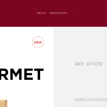
INICIO ·
PRODUCTOS ·
·
REF. KIT010
ESPECIFICACIO