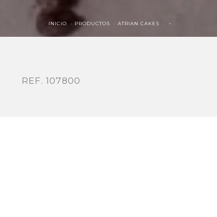
INICIO ·
PRODUCTOS ·
ATRIAN CAKES ·
·
REF. 107800
ESPECIFICACIONES
60g
30
45 min'