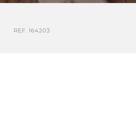
REF. 164203
ESPECIFICACIONES
120g
40
2h'
5 min'
180º
164203 - PAO COM CHOURIÇO