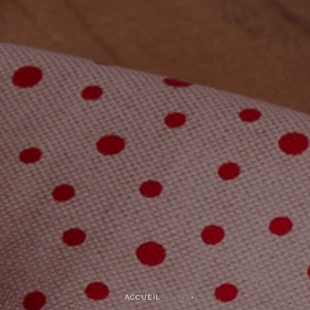
ACCUEIL ·
·
·
·