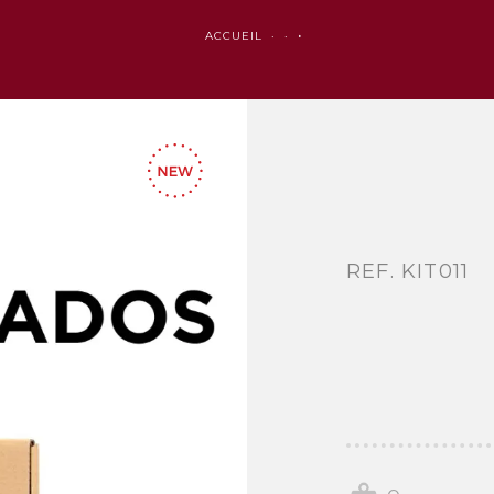
ACCUEIL ·
·
·
REF. KIT011