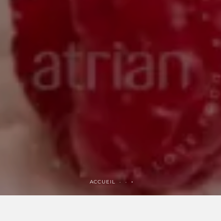
ACCUEIL ·
·
·