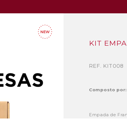
KIT EMP
REF. KIT008
Composto por:
Empada de Fra
Empada de Alhe