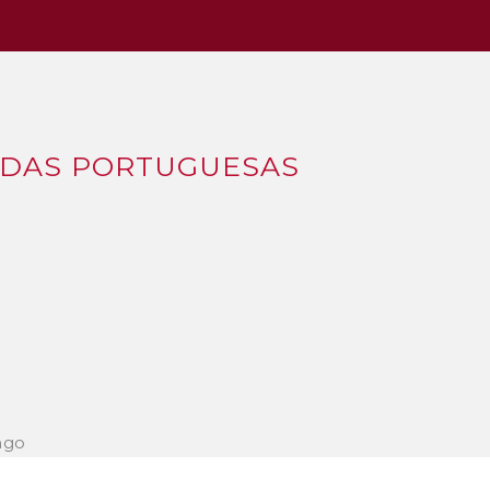
ADAS PORTUGUESAS
ngo
ira com Grelos