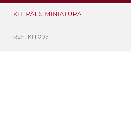
KIT PÃES MINIATURA
REF. KIT009
Composto por:
Pão de Trigo Bolinha de Água Rústica
Mini Pão de Leite
Pãozinho de Trigo com Pipas de Girassol
Pãozinho de Trigo com Sementes
Pãozinho de Alfarroba
Mafrinha