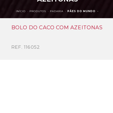
INÍCIO ·
PRODUTOS ·
PADARIA ·
PÃES DO MUNDO ·
BOLO DO CACO COM AZEITONAS
REF. 116052
Produto totalmente cozido.
ESPECIFICAÇÕES