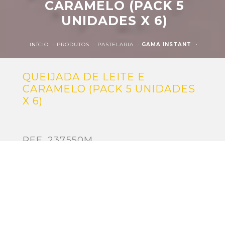
CARAMELO (PACK 5
UNIDADES X 6)
INÍCIO ·
PRODUTOS ·
PASTELARIA ·
GAMA INSTANT ·
QUEIJADA DE LEITE E
CARAMELO (PACK 5 UNIDADES
X 6)
REF. 237550M
Nota:
queijadas sem papel vegetal